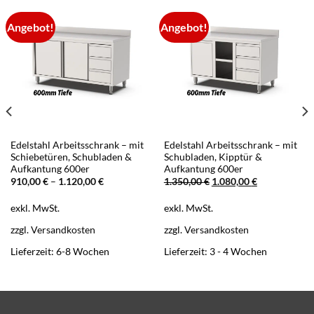
Angebot!
Angebot!
Edelstahl Arbeitsschrank – mit
Edelstahl Arbeitsschrank – mit
Schiebetüren, Schubladen &
Schubladen, Kipptür &
Aufkantung 600er
Aufkantung 600er
Ursprünglicher
Aktueller
910,00
€
–
1.120,00
€
1.350,00
€
1.080,00
€
Preis
Preis
war:
ist:
exkl. MwSt.
exkl. MwSt.
1.350,00 €
1.080,00 €.
zzgl.
Versandkosten
zzgl.
Versandkosten
Lieferzeit:
6-8 Wochen
Lieferzeit:
3 - 4 Wochen