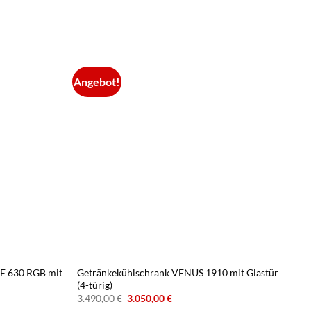
Angebot!
A
E 630 RGB mit
Getränkekühlschrank VENUS 1910 mit Glastür
G
(4-türig)
mi
Ursprünglicher
Aktueller
3.490,00
€
3.050,00
€
3
Preis
Preis