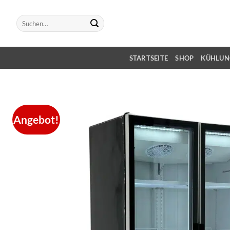
Zum
Inhalt
Suche
nach:
springen
STARTSEITE
SHOP
KÜHLU
Angebot!