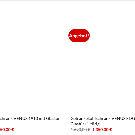
Angebot!
chrank VENUS 1910 mit Glastür
Getränkekühlschrank VENUS EDG
Glastür (1-türig)
sprünglicher
Aktueller
Ursprünglicher
Aktueller
950,00
€
1.690,00
€
1.350,00
€
is
Preis
Preis
Preis