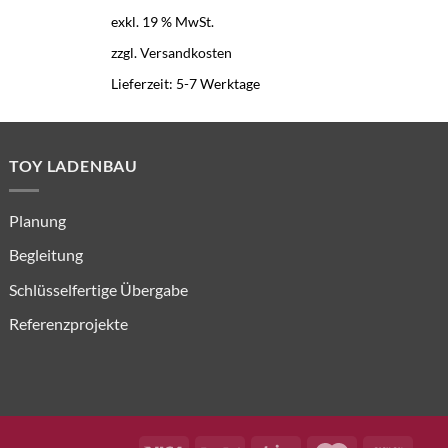
war:
ist:
exkl. 19 % MwSt.
e
3.490,00 €
3.050,00 €.
zzgl.
Versandkosten
zz
Lieferzeit:
5-7 Werktage
Li
TOY LADENBAU
Planung
Begleitung
Schlüsselfertige Übergabe
Referenzprojekte