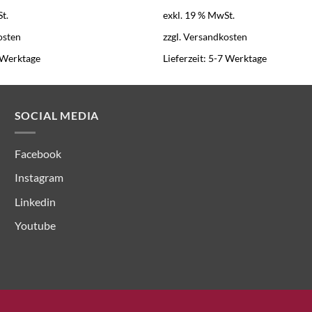
r:
ist:
war:
ist:
t.
exkl. 19 % MwSt.
90,00 €
2.950,00 €.
1.690,00 €
1.350,00 €.
osten
zzgl.
Versandkosten
 Werktage
Lieferzeit:
5-7 Werktage
SOCIAL MEDIA
Facebook
Instagram
Linkedin
Youtube