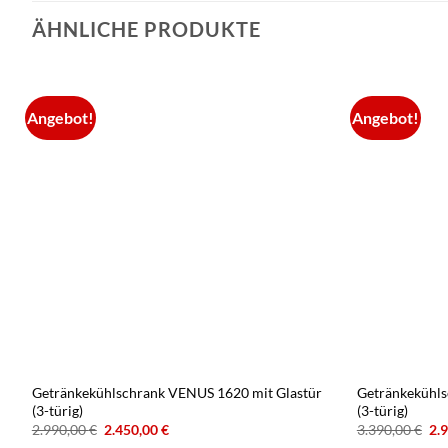
ÄHNLICHE PRODUKTE
Angebot!
Angebot!
Getränkekühlschrank VENUS 1620 mit Glastür
Getränkekühls
(3-türig)
(3-türig)
Ursprünglicher
Aktueller
Ur
2.990,00
€
2.450,00
€
3.390,00
€
2.
Preis
Preis
Pre