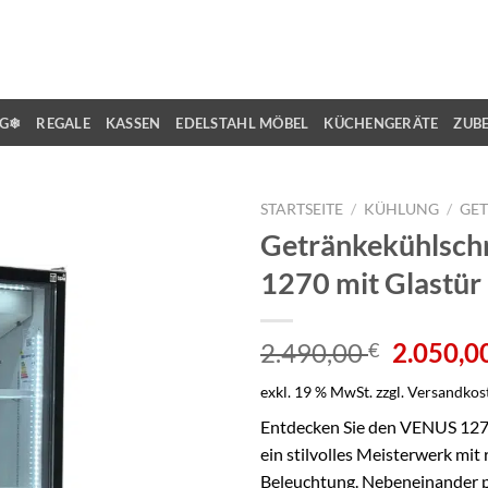
NG❄
REGALE
KASSEN
EDELSTAHL MÖBEL
KÜCHENGERÄTE
ZUB
STARTSEITE
/
KÜHLUNG
/
GE
Getränkekühlsc
1270 mit Glastür 
Ursprün
2.490,00
2.050,0
€
Preis
exkl. 19 % MwSt.
zzgl.
Versandkos
war:
2.490,0
Entdecken Sie den VENUS 127
ein stilvolles Meisterwerk mi
Beleuchtung. Nebeneinander pla