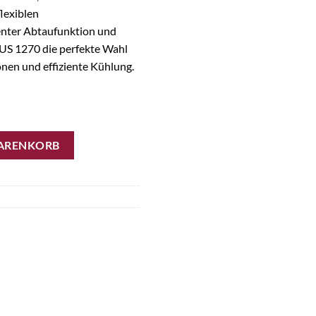
flexiblen
genter Abtaufunktion und
US 1270 die perfekte Wahl
onen und effiziente Kühlung.
 mit Glastür (2-türig) Menge
WARENKORB