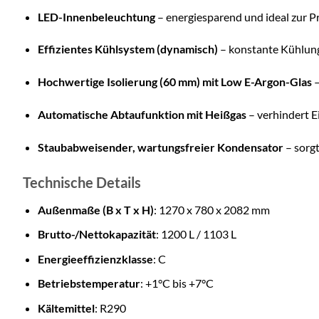
LED-Innenbeleuchtung
– energiesparend und ideal zur 
Effizientes Kühlsystem (dynamisch)
– konstante Kühlung
Hochwertige Isolierung (60 mm) mit Low E-Argon-Glas
–
Automatische Abtaufunktion mit Heißgas
– verhindert 
Staubabweisender, wartungsfreier Kondensator
– sorgt
Technische Details
Außenmaße (B x T x H)
: 1270 x 780 x 2082 mm
Brutto-/Nettokapazität
: 1200 L / 1103 L
Energieeffizienzklasse
: C
Betriebstemperatur
: +1°C bis +7°C
Kältemittel
: R290