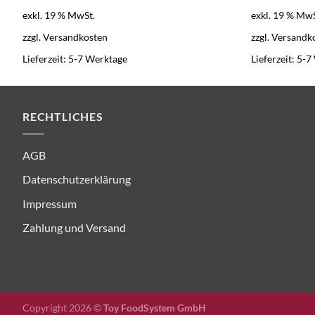
war:
ist:
wa
exkl. 19 % MwSt.
exkl. 19 % MwS
2.990,00 €
2.450,00 €.
3.3
zzgl.
Versandkosten
zzgl.
Versandk
Lieferzeit:
5-7 Werktage
Lieferzeit:
5-7
RECHTLICHES
AGB
Datenschutzerklärung
Impressum
Zahlung und Versand
Copyright 2026 ©
Toy FoodSystem GmbH