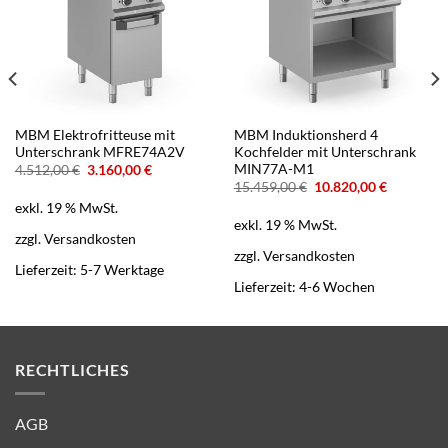
MBM Elektrofritteuse mit
MBM Induktionsherd 4
Unterschrank MFRE74A2V
Kochfelder mit Unterschrank
MIN77A-M1
Ursprünglicher
Aktueller
4.512,00
€
3.160,00
€
Preis
Preis
Ursprünglicher
Aktueller
15.459,00
€
10.820,00
€
war:
ist:
Preis
Preis
exkl. 19 % MwSt.
4.512,00 €
3.160,00 €.
war:
ist:
exkl. 19 % MwSt.
15.459,00 €
10.820,00
zzgl.
Versandkosten
zzgl.
Versandkosten
Lieferzeit:
5-7 Werktage
Lieferzeit:
4-6 Wochen
RECHTLICHES
AGB