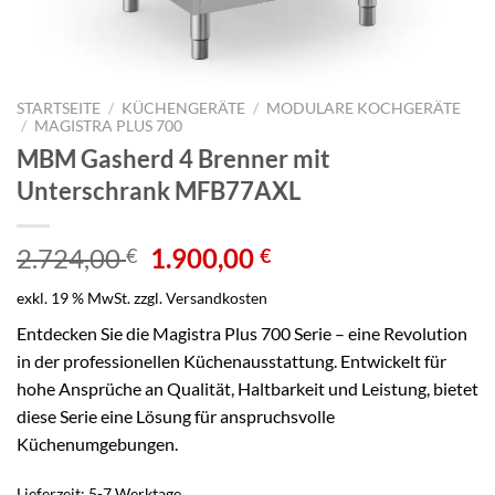
STARTSEITE
/
KÜCHENGERÄTE
/
MODULARE KOCHGERÄTE
/
MAGISTRA PLUS 700
MBM Gasherd 4 Brenner mit
Unterschrank MFB77AXL
Ursprünglicher
Aktueller
2.724,00
1.900,00
€
€
Preis
Preis
exkl. 19 % MwSt.
zzgl.
Versandkosten
war:
ist:
2.724,00 €
1.900,00 €.
Entdecken Sie die Magistra Plus 700 Serie – eine Revolution
in der professionellen Küchenausstattung. Entwickelt für
hohe Ansprüche an Qualität, Haltbarkeit und Leistung, bietet
diese Serie eine Lösung für anspruchsvolle
Küchenumgebungen.
Lieferzeit:
5-7 Werktage