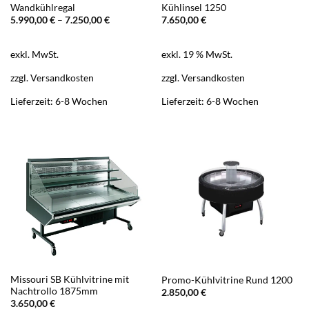
Wandkühlregal
Kühlinsel 1250
5.990,00
€
–
7.250,00
€
7.650,00
€
exkl. MwSt.
exkl. 19 % MwSt.
zzgl.
Versandkosten
zzgl.
Versandkosten
Lieferzeit:
6-8 Wochen
Lieferzeit:
6-8 Wochen
Missouri SB Kühlvitrine mit
Promo-Kühlvitrine Rund 1200
Nachtrollo 1875mm
2.850,00
€
3.650,00
€