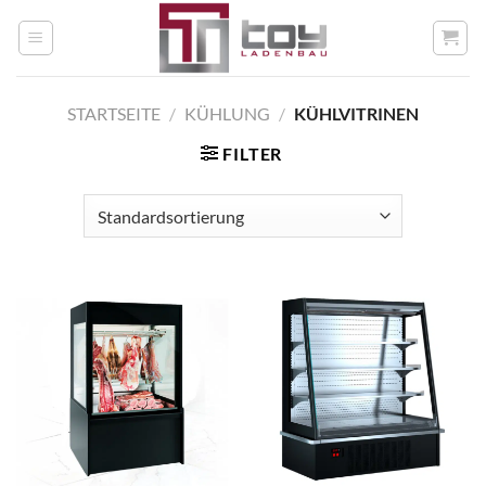
Zum
Inhalt
springen
STARTSEITE
/
KÜHLUNG
/
KÜHLVITRINEN
FILTER