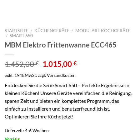
STARTSEITE
/
KÜCHENGERÄTE
/
MODULARE KOCHGERÄTE
/
SMART 650
MBM Elektro Frittenwanne ECC465
Ursprünglicher
Aktueller
1.452,00
1.015,00
€
€
Preis
Preis
exkl. 19 % MwSt.
zzgl.
Versandkosten
war:
ist:
1.452,00 €
1.015,00 €.
Entdecken Sie die Serie Smart 650 – Perfekte Ergebnisse in
kleinen Küchen! Unsere Geräte vereinfachen die Reinigung,
sparen Zeit und bieten ein komplettes Programm, das
einfach zu installieren und benutzerfreundlich ist.
Optimieren Sie Ihre Küche jetzt!
Lieferzeit:
4-6 Wochen
Vorrätig