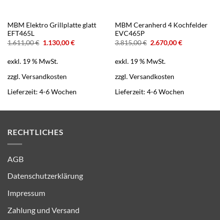
MBM Elektro Grillplatte glatt
MBM Ceranherd 4 Kochfelder
EFT465L
EVC465P
Ursprünglicher
Aktueller
Ursprünglicher
Aktueller
1.611,00
€
1.130,00
€
3.815,00
€
2.670,00
€
Preis
Preis
Preis
Preis
war:
ist:
war:
ist:
exkl. 19 % MwSt.
exkl. 19 % MwSt.
1.611,00 €
1.130,00 €.
3.815,00 €
2.670,00 €.
zzgl.
Versandkosten
zzgl.
Versandkosten
Lieferzeit:
4-6 Wochen
Lieferzeit:
4-6 Wochen
RECHTLICHES
AGB
Datenschutzerklärung
Impressum
Zahlung und Versand