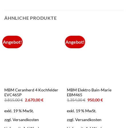
ÄHNLICHE PRODUKTE
Angebot!
Angebot!
MBM Ceranherd 4 Kochfelder
MBM Elektro Bain-Marie
EVC465P
EBM465
Ursprünglicher
Aktueller
Ursprünglicher
Aktueller
3.815,00
€
2.670,00
€
1.354,00
€
950,00
€
Preis
Preis
Preis
Preis
war:
ist:
war:
ist:
exkl. 19 % MwSt.
exkl. 19 % MwSt.
3.815,00 €
2.670,00 €.
1.354,00 €
950,00 €.
zzgl.
Versandkosten
zzgl.
Versandkosten