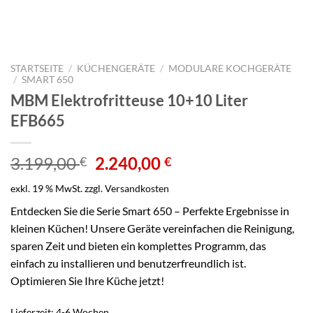
STARTSEITE
/
KÜCHENGERÄTE
/
MODULARE KOCHGERÄTE
/
SMART 650
MBM Elektrofritteuse 10+10 Liter
EFB665
Ursprünglicher
Aktueller
3.199,00
2.240,00
€
€
Preis
Preis
exkl. 19 % MwSt.
zzgl.
Versandkosten
war:
ist:
3.199,00 €
2.240,00 €.
Entdecken Sie die Serie Smart 650 – Perfekte Ergebnisse in
kleinen Küchen! Unsere Geräte vereinfachen die Reinigung,
sparen Zeit und bieten ein komplettes Programm, das
einfach zu installieren und benutzerfreundlich ist.
Optimieren Sie Ihre Küche jetzt!
Lieferzeit:
4-6 Wochen